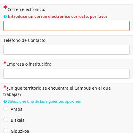
(Esta pregunta es obligatoria)
Correo electrónico:
Introduce un correo electrónico correcto, por favor
Teléfono de Contacto:
(Esta pregunta es obligatoria)
Empresa o institución:
(Esta pregunta es obligatoria)
¿En que territorio se encuentra el Campus en el que
trabajas?
Seleccione una de las siguientes opciones
Araba
Bizkaia
Gipuzkoa